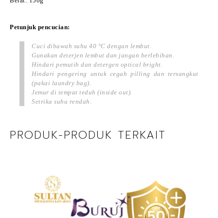
Berat: 150g
Petunjuk pencucian:
Cuci dibawah suhu 40 °C dengan lembut.
Gunakan deterjen lembut dan jangan berlebihan.
Hindari pemutih dan detergen optical bright.
Hindari pengering untuk cegah pilling dan tersangkut
(pakai laundry bag).
Jemur di tempat teduh (inside out).
Setrika suhu rendah.
PRODUK-PRODUK TERKAIT