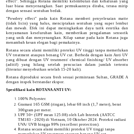
effect". Sehingga Rotana memiliki kelembutan dan kehalusan yang
luar biasa menyenangkan. Saat permukaannya diraba, terasa mirip
dengan sensasi sentuhan bedak.
"Powdery effect" pada kain Rotana memberi penyelesaian matte
(tidak licin) yang halus, menciptakan sentuhan yang super lembut
dan mewah. Efek ini dapat meningkatkan daya tarik estetika dan
kenyamanan keseluruhan kain, memberikan pengalaman sensorik
yang unik dan menyenangkan. Kilap samar pada kain Rotana juga
menambah kesan elegan bagi pemakainya.
Rotana secara alami memiliki proteksi UV tinggi tanpa memerlukan
UV treatment ataupun benang UV cut. Berbeda dengan kain Anti UV
yang dibuat dengan UV treatment/ chemical finishing/ UV absorber
(aditif) yang hilang setelah pencucian dalam jumlah tertentu
(literatur menyebutkan setelah 15-20 kali).
Rotana diproduksi secara fresh sesuai permintaan Sultan, GRADE A
dengan inspek berstandar ekspor.
Spesifikasi kain ROTANA ANTI UV:
100% Polyester.
Gramasi 165 GSM (ringan), lebar 68 inch (1,7 meter), berat
300gram per meter.
UPF 50+ (UPF mean 125.08) oleh Lab Intertek (AATCC
TM183 - 2020) di Vietnam, 10 Oktober 2024. Proteksi radiasi
UVA/ UVB hingga 99% (excellent protection).
Rotana secara alami memiliki proteksi UV tinggi tanpa
memerlukan UV treatment ataupun benang UV cut.