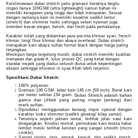
Keistimewaan dubai stretch yaitu gramasi/ beratnya begitu
ringan hanya 100GSM (ultra lightweight) namun bahan ini
memiliki kerapatan yang tinggi dan tidak transparan. Sesuai
dengan namanya kain ini memiliki karakter sedikit lentur
(stretch) dan shimmer looks sehingga selain nyaman juga
memberi kesan elegan, bersih, dan fresh pada pemakainya.
Karakter inilah yang diidamkan para pecinta khimar syari, french
khimar, long/ floor khimar dan abaya overhead. Dubai stretch
merupakan kain abaya sultan formal black dengan harga paling
terjangkau.
Meskipun harga tergolong murah, dubai stretch memiliki kualitas
menawan dan grade A, lulus proses QC yang ketat dengan
standar inspek yang diakui seluruh dunia untuk kepentingan
ekspor sehingga efisiensi in syaa Allah lebih terjamin.
Spesifikasi
Dubai Stretch:
100% polyester.
Gramasi 100 GSM, lebar kain 145 cm (58 inch). Berat kain
per meter sekitar 154 gram.
Dubai Stretch adalah bahan
gamis dan jilbab yang paling ringan (enteng) dari
merk sultan.
Diproduksi memggunakan benang impor spesial dengan
karakter looks shimmer (sedikit glowing/ kilap samar).
Tenunnya seperti jalinan rantai, terlihat jelas saat kain
diregangkan. Kondisi normal, permukaan kain terasa halus
lembut meski terlihat kerutan yang sangat smooth (micro
crinkle).
Sangat ringan, tipis, empuk, kenyal, dan sedikit strech,