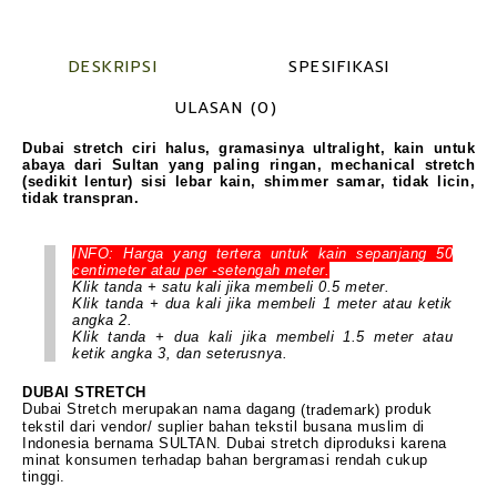
DESKRIPSI
SPESIFIKASI
ULASAN (0)
Dubai stretch ciri halus, gramasinya ultralight, kain untuk
abaya dari Sultan yang paling ringan, mechanical stretch
(sedikit lentur) sisi lebar kain, shimmer samar, tidak licin,
tidak transpran.
INFO: Harga yang tertera untuk kain sepanjang 50
centimeter atau per -setengah meter.
Klik tanda + satu kali jika membeli 0.5 meter.
Klik tanda + dua kali jika membeli 1 meter atau ketik
angka 2.
Klik tanda + dua kali jika membeli 1.5 meter atau
ketik angka 3, dan seterusnya.
DUBAI STRETCH
Dubai Stretch merupakan nama dagang
produk
(trademark)
tekstil dari vendor/ suplier bahan tekstil busana muslim di
Indonesia bernama SULTAN. Dubai stretch diproduksi karena
minat konsumen terhadap bahan bergramasi rendah cukup
tinggi.