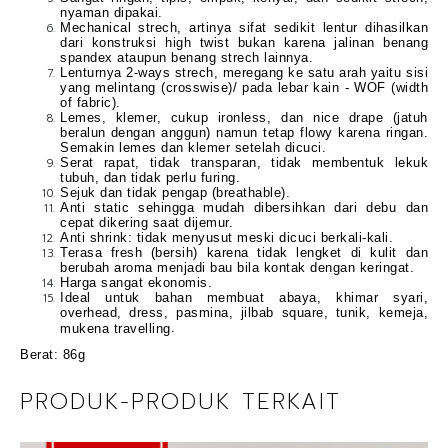
nyaman dipakai.
Mechanical strech, artinya sifat sedikit lentur dihasilkan
dari konstruksi high twist bukan karena jalinan benang
spandex ataupun benang strech lainnya.
Lenturnya 2-ways strech, meregang ke satu arah yaitu sisi
yang melintang (crosswise)/ pada lebar kain - WOF (width
of fabric).
Lemes, klemer, cukup ironless, dan nice drape (jatuh
beralun dengan anggun) namun tetap flowy karena ringan.
Semakin lemes dan klemer setelah dicuci.
Serat rapat, tidak transparan, tidak membentuk lekuk
tubuh, dan tidak perlu furing.
Sejuk dan tidak pengap (breathable).
Anti static sehingga mudah dibersihkan dari debu dan
cepat dikering saat dijemur.
Anti shrink: tidak menyusut meski dicuci berkali-kali.
Terasa fresh (bersih) karena tidak lengket di kulit dan
berubah aroma menjadi bau bila kontak dengan keringat.
Harga sangat ekonomis.
Ideal untuk bahan membuat abaya, khimar syari,
overhead, dress, pasmina, jilbab square, tunik, kemeja,
.
mukena travelling
Berat: 86g
PRODUK-PRODUK TERKAIT